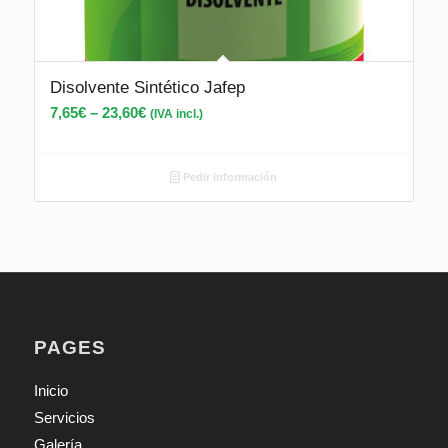
Disolvente Sintético Jafep
7,65
€
–
23,60
€
(IVA incl.)
Pedir información
PAGES
Inicio
Servicios
Galería